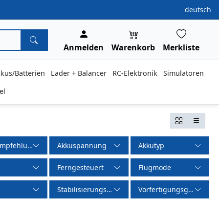
deutsch
Anmelden
Warenkorb
Merkliste
kus/Batterien
Lader + Balancer
RC-Elektronik
Simulatoren
el
empfehlung
Akkuspannung
Akkutyp
Ferngesteuert
Flugmode
Stabilisierungssystem
Vorfertigungsgrad