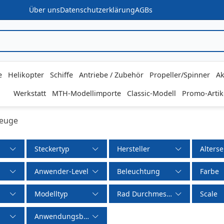
Über uns
Datenschutzerklärung
AGBs
e
Helikopter
Schiffe
Antriebe / Zubehör
Propeller/Spinner
Ak
Werkstatt
MTH-Modellimporte
Classic-Modell
Promo-Artik
zeuge
Steckertyp
Hersteller
Alters
Anwender-Level
Beleuchtung
Farbe
Modelltyp
Rad Durchmesser
Scale
Anwendungsbereich