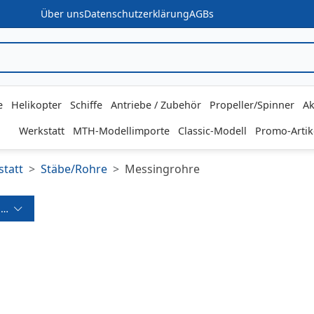
Über uns
Datenschutzerklärung
AGBs
e
Helikopter
Schiffe
Antriebe / Zubehör
Propeller/Spinner
Ak
Werkstatt
MTH-Modellimporte
Classic-Modell
Promo-Artik
tatt
Stäbe/Rohre
Messingrohre
ereich