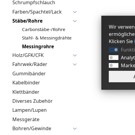
Schrumpfschlauch
Farben/Spachtel/Lack
Stäbe/Rohre
Wir verwen
Carbonstäbe-/Rohre
ermögliche
Stahl- & Messingdrähte
Klicken Sie
Messingrohre
Funkt
Holz/GFK/CFK
Analy
Fahrwek/Räder
Marke
Gummibänder
Kabelbinder
Klettbänder
Diverses Zubehör
Lampen/Lupen
Messgeräte
Bohren/Gewinde