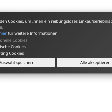
den Cookies, um Ihnen ein reibungsloses Einkaufserlebnis 
n.
hier
für weitere Informationen
ionelle Cookies
tische Cookies
ting Cookies
Auswahl speichern
Alle akzeptieren