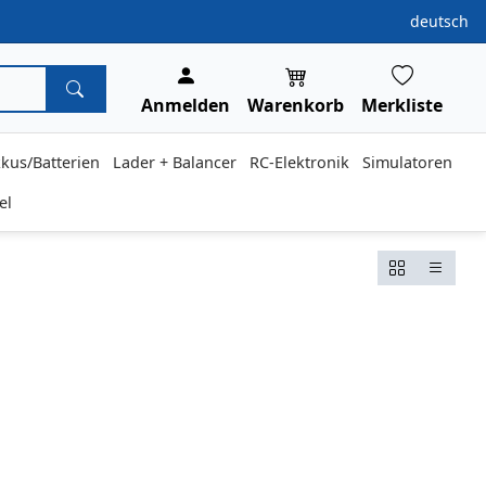
deutsch
Anmelden
Warenkorb
Merkliste
kus/Batterien
Lader + Balancer
RC-Elektronik
Simulatoren
el