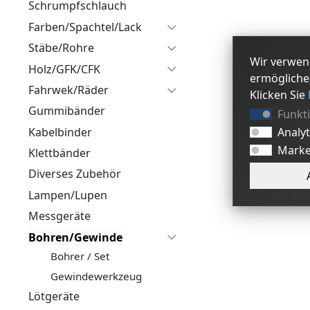
Schrumpfschlauch
Farben/Spachtel/Lack
Stäbe/Rohre
Wir verwen
Holz/GFK/CFK
ermögliche
Fahrwek/Räder
Klicken Sie
Gummibänder
Funkt
Analy
Kabelbinder
Marke
Klettbänder
Diverses Zubehör
Lampen/Lupen
Messgeräte
Bohren/Gewinde
Bohrer / Set
Gewindewerkzeug
Lötgeräte