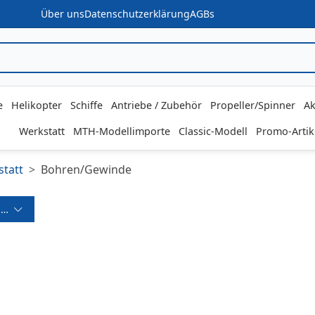
Über uns
Datenschutzerklärung
AGBs
e
Helikopter
Schiffe
Antriebe / Zubehör
Propeller/Spinner
Ak
Werkstatt
MTH-Modellimporte
Classic-Modell
Promo-Artik
tatt
Bohren/Gewinde
ereich