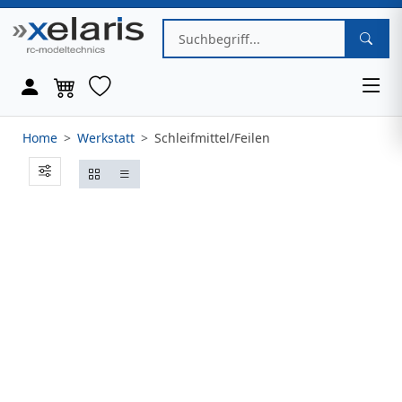
Home
Werkstatt
Schleifmittel/Feilen