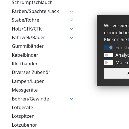
Schrumpfschlauch
Farben/Spachtel/Lack
Stäbe/Rohre
Wir verwen
Holz/GFK/CFK
ermögliche
Fahrwek/Räder
Klicken Sie
Gummibänder
Funkt
Analy
Kabelbinder
Marke
Klettbänder
Diverses Zubehör
Lampen/Lupen
Messgeräte
Bohren/Gewinde
Lötgeräte
Lötspitzen
Lötzubehör