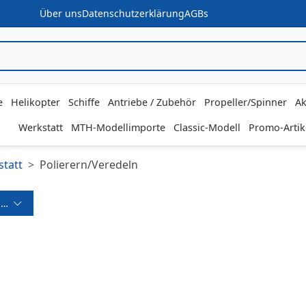
Über uns
Datenschutzerklärung
AGBs
e
Helikopter
Schiffe
Antriebe / Zubehör
Propeller/Spinner
Ak
Werkstatt
MTH-Modellimporte
Classic-Modell
Promo-Artik
tatt
Polierern/Veredeln
ereich