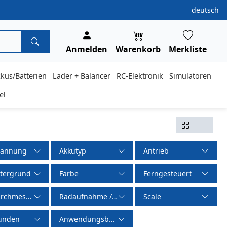
deutsch
Anmelden
Warenkorb
Merkliste
kus/Batterien
Lader + Balancer
RC-Elektronik
Simulatoren
el
pannung
Akkutyp
Antrieb
tergrund
Farbe
Ferngesteuert
rchmesser
Radaufnahme / Mitnehmer
Scale
unden
Anwendungsbereich