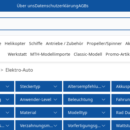
Über uns
Datenschutzerklärung
AGBs
e
Helikopter
Schiffe
Antriebe / Zubehör
Propeller/Spinner
Ak
Werkstatt
MTH-Modellimporte
Classic-Modell
Promo-Artik
Elektro-Auto
Steckertyp
Altersempfehlung
Akkus
g
Anwender-Level
Beleuchtung
Fahrun
Material
Modelltyp
Rad Du
gssystem
Verzahnungsmodul
Vorfertigungsgrad
Wattst