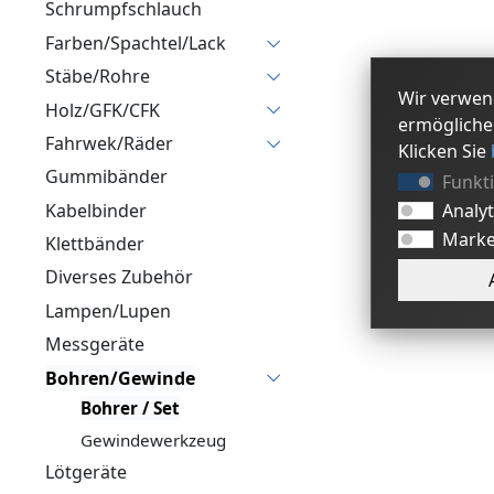
Schrumpfschlauch
Farben/Spachtel/Lack
Stäbe/Rohre
Wir verwen
Holz/GFK/CFK
ermögliche
Fahrwek/Räder
Klicken Sie
Gummibänder
Funkt
Analy
Kabelbinder
Marke
Klettbänder
Diverses Zubehör
Lampen/Lupen
Messgeräte
Bohren/Gewinde
Bohrer / Set
Gewindewerkzeug
Lötgeräte