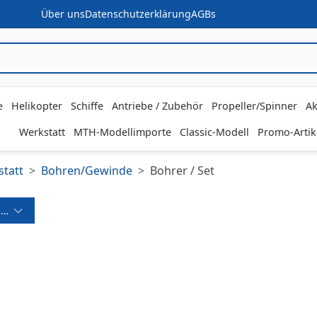
Über uns
Datenschutzerklärung
AGBs
e
Helikopter
Schiffe
Antriebe / Zubehör
Propeller/Spinner
Ak
Werkstatt
MTH-Modellimporte
Classic-Modell
Promo-Artik
tatt
Bohren/Gewinde
Bohrer / Set
ereich