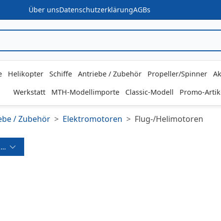
Über uns
Datenschutzerklärung
AGBs
e
Helikopter
Schiffe
Antriebe / Zubehör
Propeller/Spinner
Ak
Werkstatt
MTH-Modellimporte
Classic-Modell
Promo-Artik
ebe / Zubehör
Elektromotoren
Flug-/Helimotoren
ereich